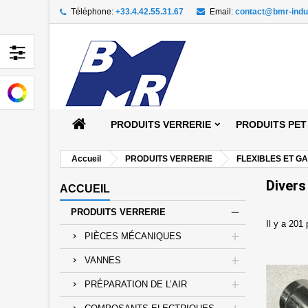
Téléphone:
+33.4.42.55.31.67
Email:
contact@bmr-indu
Aj
((
Cr
C
add_circle_outline
((
Vou
Nom
PRODUITS VERRERIE
PRODUITS PET
Accueil
PRODUITS VERRERIE
FLEXIBLES ET G
Divers
ACCUEIL
PRODUITS VERRERIE
Il y a 201 
PIÈCES MÉCANIQUES
VANNES
PRÉPARATION DE L’AIR