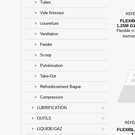
Tubes
Vide finisseur
RÉF
FLEXIB
couverture
1.25M G
M
Flexible c
Ventilation
tourna
Feeder
Scoop
Pulvérisation
Take-Out
Refroidissement Bague
Compression
LUBRIFICATION
OUTILS
RÉFÉ
LIQUIDE/GAZ
FLEXIBL
1