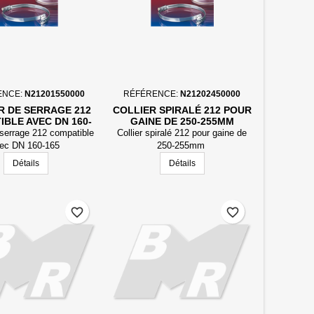
ENCE:
N21201550000
RÉFÉRENCE:
N21202450000
R DE SERRAGE 212
COLLIER SPIRALÉ 212 POUR
IBLE AVEC DN 160-
GAINE DE 250-255MM
165
 serrage 212 compatible
Collier spiralé 212 pour gaine de
ec DN 160-165
250-255mm
Détails
Détails
favorite_border
favorite_border