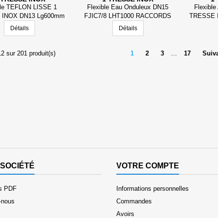
ble TEFLON LISSE 1
Flexible Eau Onduleux DN15
Flexibl
 INOX DN13 Lg600mm
FJIC7/8 LHT1000 RACCORDS
TRESSE 
DS EN ACIER FJ3/4
ACIER
RACCORD
Détails
Détails
12 sur 201 produit(s)
1
2
3
…
17
Suiv
SOCIÉTÉ
VOTRE COMPTE
es PDF
Informations personnelles
-nous
Commandes
Avoirs