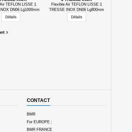
e Air TEFLON LISSE 1
Flexible Air TEFLON LISSE 1
INOX DN06 Lg1000mm
TRESSE INOX DN06 Lg800mm
S EN ACIER FJ7/16 J
RACCORDS EN ACIER FJ7/16 J
Détails
Détails

ant
CONTACT
BMR
For EUROPE :
BMR FRANCE