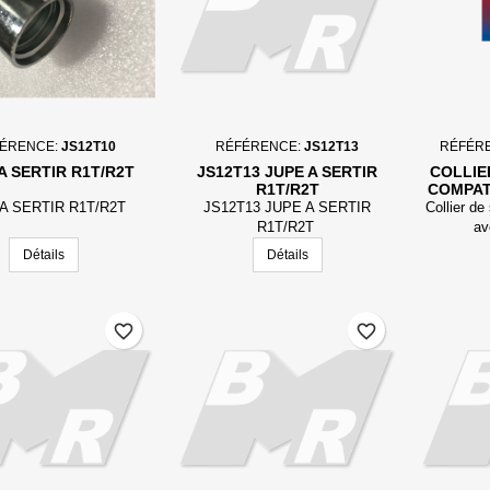
ÉRENCE:
JS12T10
RÉFÉRENCE:
JS12T13
RÉFÉR
A SERTIR R1T/R2T
JS12T13 JUPE A SERTIR
COLLIE
R1T/R2T
COMPAT
A SERTIR R1T/R2T
JS12T13 JUPE A SERTIR
Collier de
R1T/R2T
av
Détails
Détails
favorite_border
favorite_border