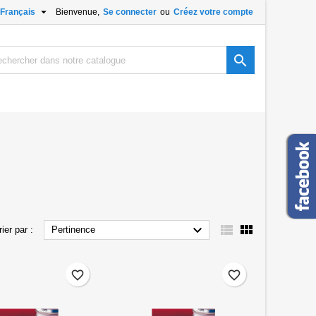

Français
Bienvenue,
Se connecter
ou
Créez votre compte
×
×
×
×

)
n
s



rier par :
Pertinence
favorite_border
favorite_border