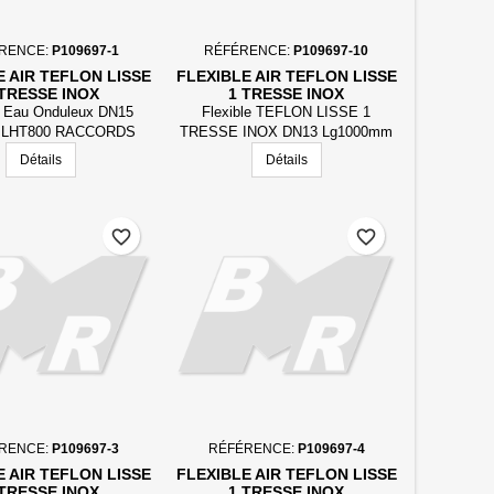
RENCE:
P109697-1
RÉFÉRENCE:
P109697-10
E AIR TEFLON LISSE
FLEXIBLE AIR TEFLON LISSE
 TRESSE INOX
1 TRESSE INOX
e Eau Onduleux DN15
Flexible TEFLON LISSE 1
8 LHT800 RACCORDS
TRESSE INOX DN13 Lg1000mm
ACIER
RACCORDS EN ACIER FJ3/4
Détails
Détails
favorite_border
favorite_border
RENCE:
P109697-3
RÉFÉRENCE:
P109697-4
E AIR TEFLON LISSE
FLEXIBLE AIR TEFLON LISSE
 TRESSE INOX
1 TRESSE INOX