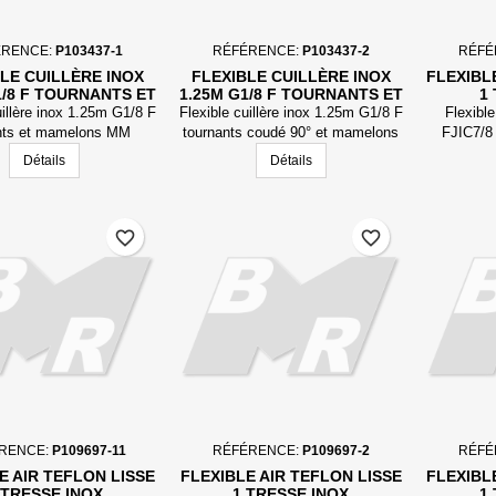
ÉRENCE:
P103437-1
RÉFÉRENCE:
P103437-2
RÉFÉ
LE CUILLÈRE INOX
FLEXIBLE CUILLÈRE INOX
FLEXIBL
1/8 F TOURNANTS ET
1.25M G1/8 F TOURNANTS ET
1
AMELONS MM
MAMELONS MM
uillère inox 1.25m G1/8 F
Flexible cuillère inox 1.25m G1/8 F
Flexibl
nts et mamelons MM
tournants coudé 90° et mamelons
FJIC7/
MM
Détails
Détails
favorite_border
favorite_border
RENCE:
P109697-11
RÉFÉRENCE:
P109697-2
RÉFÉ
E AIR TEFLON LISSE
FLEXIBLE AIR TEFLON LISSE
FLEXIBL
 TRESSE INOX
1 TRESSE INOX
1