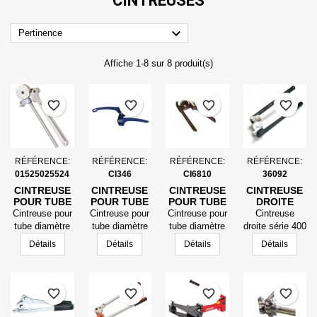
CINTREUSES

Pertinence
Affiche 1-8 sur 8 produit(s)
favorite_border
favorite_border
favorite_border
favorite_border
RÉFÉRENCE:
RÉFÉRENCE:
RÉFÉRENCE:
RÉFÉRENCE:
01525025524
CI346
CI6810
36092
CINTREUSE
CINTREUSE
CINTREUSE
CINTREUSE
POUR TUBE
POUR TUBE
POUR TUBE
DROITE
DIAMÈTRE
DIAMÈTRE
SÉRIE 400
Cintreuse pour
Cintreuse pour
Cintreuse pour
Cintreuse
6MM 251106
6- 8 ET
MODÈLE 408
tube diamètre
tube diamètre
tube diamètre
droite série 400
10MM
½
6mm 251106
1/8" 3/16" et
6, 8 et 10mm
modèle 408 ½
Détails
Détails
Détails
Détails
1/4" (3,4 et
6mm)
favorite_border
favorite_border
favorite_border
favorite_border