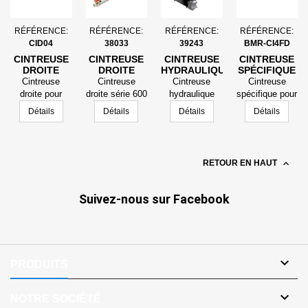
RÉFÉRENCE:
RÉFÉRENCE:
RÉFÉRENCE:
RÉFÉRENCE:
CID04
38033
39243
BMR-CI4FD
CINTREUSE
CINTREUSE
CINTREUSE
CINTREUSE
DROITE
DROITE
HYDRAULIQUE
SPÉCIFIQUE
SÉRIE 600
ELECTRIQUE
POUR TUBE
Cintreuse
Cintreuse
Cintreuse
Cintreuse
HAUTE
MODÈLE
DIAMÈTRE
droite pour
droite série 600
hydraulique
spécifique pour
RÉSISTANCE
FLASQUE
4MM
tube 3/4
haute
electrique
tube diamètre
Détails
Détails
Détails
Détails
POUR TUBE
BASCULANTE
résistance pour
modèle flasque
4mm
1/2
DE 3/
tube 1/2
basculante de
3/8 à 2"

RETOUR EN HAUT
Suivez-nous sur Facebook

PRODUITS

NOTRE SOCIÉTÉ