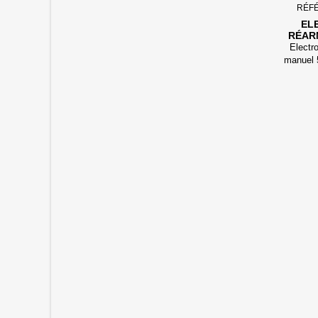
RÉF
EL
RÉAR
500MBA
Electr
manuel