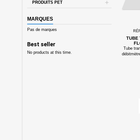
PRODUITS PET
MARQUES
Pas de marques
RÉ
TUBE
FL
Best seller
DÉBITM
Tube tran
No products at this time.
débitmètr