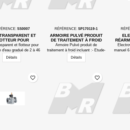
FÉRENCE:
SS0007
RÉFÉRENCE:
SP170119-1
RÉF
 TRANSPARENT ET
ARMOIRE PULVÉ PRODUIT
EL
OTTEUR POUR
DE TRAITEMENT À FROID
RÉARM
ÈTRE D'EAU GRADUÉ
INCLUANT : - ETUDE - 2X
BAR, MA
sparent et flotteur pour
Armoire Pulvé produit de
Electr
DE 2 À 46 L/H
ÉLECTROVANNE
e d'eau gradué de 2 à 46
traitement à froid incluant :- Etude-
manuel 6
L/h
2x électrovannes 24Vdc sur
Détails
Détails
embase- 1x FR avec fixation- 1x
FRL avec fixation- Tubes /
Raccords- Coffret avec presse
étoupes- Câble électrique et
favorite_border
favorite_border
connecteurs- MO prémontage en
nos locaux