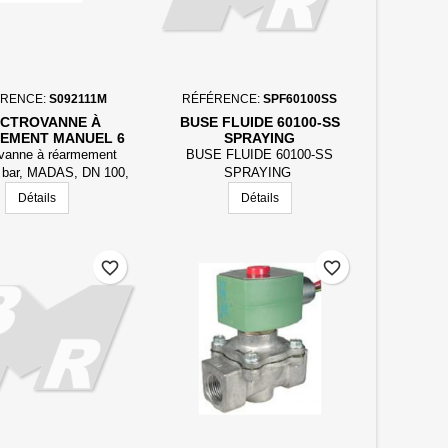
ÉRENCE:
S092111M
RÉFÉRENCE:
SPF60100SS
ECTROVANNE À
BUSE FLUIDE 60100-SS
EMENT MANUEL 6
SPRAYING
DAS, DN 100, 230 V
ovanne à réarmement
BUSE FLUIDE 60100-SS
CA
 bar, MADAS, DN 100,
SPRAYING
230 V ca
Détails
Détails
favorite_border
favorite_border