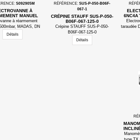
ÉRENCE:
S092905M
RÉFÉRENCE:
SUS-P-050-B06F-
RÉFÉ
067-1
ECTROVANNE À
ELEC
MEMENT MANUEL
6NC4A 
CRÉPINE STAUFF SUS-P-050-
R, MADAS, DN 100,
6B
ovanne à réarmement
Electr
B06F-067-125-0
230 V CA
 500mbar, MADAS, DN
Crépine STAUFF SUS-P-050-
taraudée 
100, 230 V ca
B06F-067-125-0
Détails
Détails
RÉ
MANOM
INCLINÉ
Manomètr
type TX.