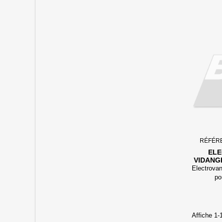
RÉFÉR
ELE
VIDANG
E
Electrovan
po
Affiche 1-1