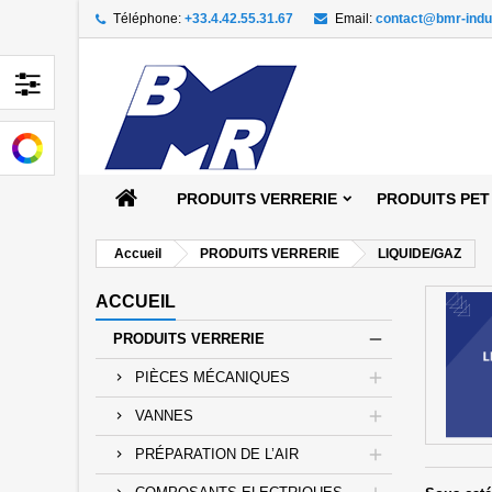
Téléphone:
+33.4.42.55.31.67
Email:
contact@bmr-indu
Aj
((
Cr
C
add_circle_outline
((
Vou
Nom
PRODUITS VERRERIE
PRODUITS PET
Accueil
PRODUITS VERRERIE
LIQUIDE/GAZ
ACCUEIL
PRODUITS VERRERIE
PIÈCES MÉCANIQUES
VANNES
PRÉPARATION DE L’AIR