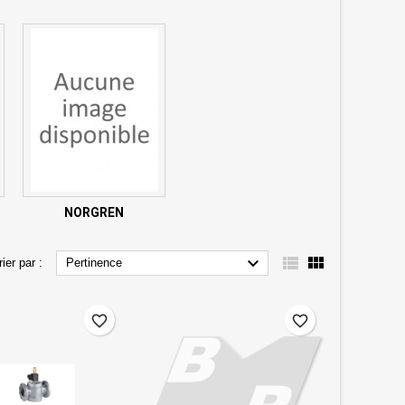
NORGREN



rier par :
Pertinence
favorite_border
favorite_border