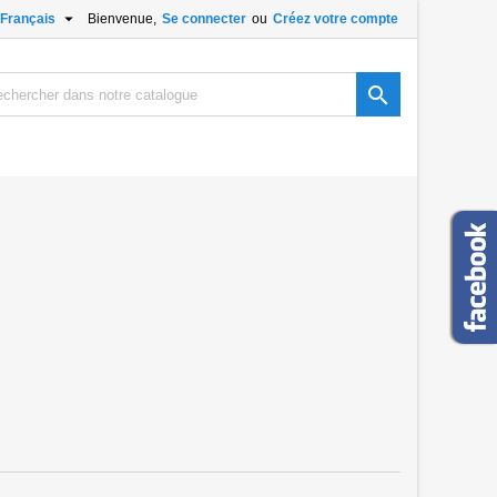

Français
Bienvenue,
Se connecter
ou
Créez votre compte
×
×
×
×

)
n
s