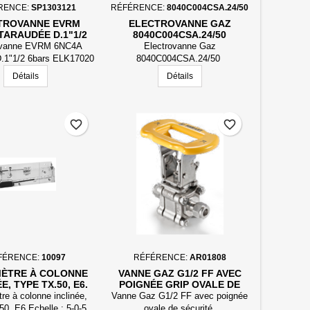
RENCE:
SP1303121
RÉFÉRENCE:
8040C004CSA.24/50
TROVANNE EVRM
ELECTROVANNE GAZ
TARAUDÉE D.1"1/2
8040C004CSA.24/50
ARS ELK17020
ovanne EVRM 6NC4A
Electrovanne Gaz
DÉGRAISSÉE
D.1"1/2 6bars ELK17020
8040C004CSA.24/50
dégraissée
Détails
Détails
favorite_border
favorite_border
FÉRENCE:
10097
RÉFÉRENCE:
AR01808
ÈTRE À COLONNE
VANNE GAZ G1/2 FF AVEC
E, TYPE TX.50, E6.
POIGNÉE GRIP OVALE DE
SÉCURITÉ REF H-510-SS-G-
e à colonne inclinée,
Vanne Gaz G1/2 FF avec poignée
1/2-GH
50, E6.Echelle : 5-0-5
ovale de sécurité