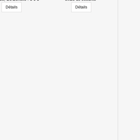
vré avec raccords n°
Détails
Détails
ide AWS.10 et support
PVC.