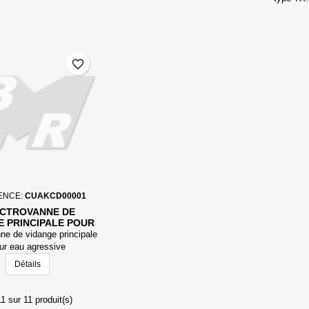
mmCE. Li
487,liqu
favorite_border
ENCE:
CUAKCD00001
CTROVANNE DE
E PRINCIPALE POUR
AU AGRESSIVE
ne de vidange principale
ur eau agressive
Détails
1 sur 11 produit(s)