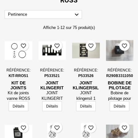
ROSS

Pertinence
Affiche 1-12 sur 75 produit(s)
favorite_border
favorite_border
favorite_border
favorite_border
RÉFÉRENCE:
RÉFÉRENCE:
RÉFÉRENCE:
RÉFÉRENCE:
KIT-RROS1
P533521
P533526
R290B3311050
KIT DE
JOINT
JOINT
BOBINE DE
JOINTS
KLINGERIT
KLINGERSIL
PILOTAGE
VANNE
EP1MM 1
1 FACE
POUR EV
Kit de joints
JOINT
JOINT
Bobine de
ROSS TYPE
FACE
ADHESIVE
ROSS
vanne ROSS
KLINGERIT
klingersil 1
pilotage pour
D2173A5949
ADHESIVE
SELON
D2176A2909
type
EP1mm 1
FACE
EV Ross
Détails
Détails
Détails
Détails
SELON
PLAN ISO2
D2173A5949avec
FACE
ADHESIVE
D2176A2909
PLAN
1x joint 29,74 x
ADHESIVE
SELON PLAN
141120-1
3,53
SELON PLAN
ISO2
ISO3
141120-1
favorite_border
D6476B4942
favorite_border
favorite_border
favorite_border
ISO3