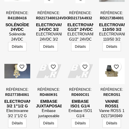
RÉFÉRENCE:
RÉFÉRENCE:
RÉFÉRENCE:
RÉFÉRENCE:
R411B0416
RD2173400124VDC
RD2173A4932
RD2173B4001
SOLÉNOÏDE
ELECTROVANNE
ELECTROVANNE
ELECTROVANN
24VDC
24VDC 3/2
G1/2" 24VDC
110/50 3/2
1/2G
D2173A4932
1/2G
Solénoïde
ELECTROVANNE
ELECTROVANNE
ELECTROVANN
D2173B4001
D2173B4001
24VDC
24VDC 3/2
G1/2" 24VDC
110/50 3/2
1/2G
D2173A4932
1/2G
Détails
Détails
Détails
Détails
D2173B4001
D2173B4001
favorite_border
favorite_border
favorite_border
favorite_border
RÉFÉRENCE:
RÉFÉRENCE:
RÉFÉRENCE:
RÉFÉRENCE:
RD2773B4061
RD460K91
RD600C01
RECROS1
ELECTROVANNE
EMBASE
EMBASE
VANNE
3/2 1"1/2 G
JUXTAPOSABLE
ISO1 G1/4
ROSS1
110/50
ISO-1
D2173A5949
Electrovanne
Embase
Embase ISO1
Vanne ROSS 1
ORIFICES
RECONDITION
3/2 1"1/2 G
juxtaposable
G1/4
D2173A5949
SUR LE
110/50 -
ISO-1 Orifices
reconditionnéepe
Détails
Détails
Détails
Détails
FOND
Rappel par
sur le fond
ébaucheur