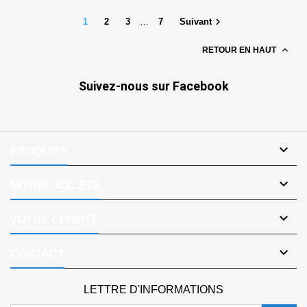
ressort - NF -
Pilotage

1
2
3
…
7
Suivant
externe

RETOUR EN HAUT
Suivez-nous sur Facebook

PRODUITS

NOTRE SOCIÉTÉ

VOTRE COMPTE

CONTACT
LETTRE D'INFORMATIONS